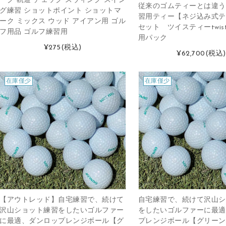
ーク 軌道 チェック スウィング スイン
従来のゴムティーとは違う
グ練習 ショットポイント ショットマ
習用ティー【ネジ込み式テ
ーク ミックス ウッド アイアン用 ゴル
セット ツイスティーtwis
フ用品 ゴルフ練習用
用パック
¥275
(税込)
¥62,700
(税込)
在庫僅少
在庫僅少
【アウトレッド】自宅練習で、続けて
自宅練習で、続けて沢山シ
沢山ショット練習をしたいゴルファー
をしたいゴルファーに最適
に最適、ダンロップレンジボール【グ
プレンジボール【グリーン