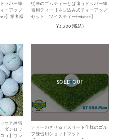
ドラバー練
従来のゴムティーとは違うドラバー練
ィーアップ
習用ティー【ネジ込み式ティーアップ
tee】業者様
セット ツイスティーtwistee】
¥3,300
(税込)
SOLD OUT
ョット練習
ティーのさせるアスリート仕様のゴル
、ダンロッ
フ練習用ショットマット
ロゴ】ワン