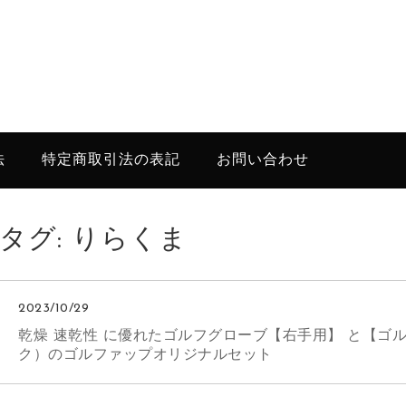
法
特定商取引法の表記
お問い合わせ
タグ:
りらくま
2023/10/29
乾燥 速乾性 に優れたゴルフグローブ【右手用】 と【ゴ
ク）のゴルファップオリジナルセット