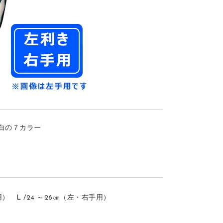
/白の７カラー
用） L /24 ～26㎝（左・右手用）