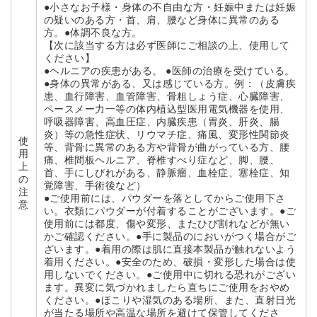
●小さなお子様・身体の不自由な方・妊娠中または妊娠
の疑いのある方・首、肩、腰など身体に異常のある
方。●体調不良な方。
【次に該当する方は必ず医師にご相談の上、使用して
ください】
●ヘルニアの疾患がある。 ●医師の治療を受けている。
●身体の異常がある、又は感じている方。例：（皮膚疾
患、血行障害、血管障害、骨粗しょう症、心臓障害、
ペースメー力一等の体内植込型医用電気機器を使用、
呼吸器障害、高血圧症、内臓疾患（胃炎、肝炎、腸
炎）等の急性症状、リウマチ症、痛風、変形性関節炎
使
等、背骨に異常のある方や背骨が曲がっている方、腰
用
痛、椎間板ヘルニア、脊椎すべり症など、脚、腰、
上
首、手にしびれがある、静脈瘤、血栓症、塞栓症、知
の
覚障害、手術後など）
注
●ご使用前には、パウダーを落としてからご使用下さ
意
い。衣類にパウダーが付着することがございます。●ご
使用前には都度、傷や変形、またひび割れなどが無い
かご確認ください。●手に製品のにおいがつく場合がご
ざいます。●着用の際は肌に直接本製品が触れないよう
着用ください。●安全のため、破損・変形した場合は使
用しないでください。●ご使用中に切れる恐れがござい
ます。異変に気づかれましたら直ちにご使用をおやめ
ください。●ほこりや湿気のある場所、また、直射日光
が当たる場所や高温な場所を避けて保管してくださ