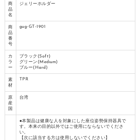
商
ジェリーホルダー
品
名
gug-GT-1901
商
品
番
号
カ
ブラック(Soft)
ラ
グリーン(Medium)
ー
ブルー(Hard)
TPR
素
材
原
台湾
産
国
●本製品は健康な人を対象にした座位姿勢保持器具で
す。本来の目的以外ではご使用にならないでくださ
い。
【次に該当する方は使用しないでください】