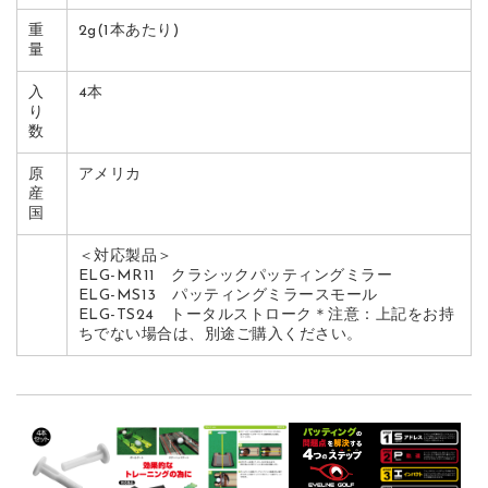
重
2g(1本あたり)
量
入
4本
り
数
原
アメリカ
産
国
＜対応製品＞
ELG-MR11 クラシックパッティングミラー
ELG-MS13 パッティングミラースモール
ELG-TS24 トータルストローク＊注意：上記をお持
ちでない場合は、別途ご購入ください。