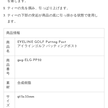
を通します。
ティーの先を掴み、引っぱり上げます。
ティーの下部の突起が商品の底に引っ掛かる状態で使用し
ます。
商品情報
EYELINE GOLF Putting Post
商
アイラインゴルフ パッティングポスト
品
名
gug-ELG-PP52
商
品
番
号
素
合成樹脂
材
サ
φ15x33mm
イ
ズ